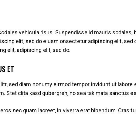
odales vehicula risus. Suspendisse id mauris sodales, bla
iscing elit, sed do eiusm onsectetur adipiscing elit, sed
g elit, adipiscing elit, sed do.
US ET
litr, sed diam nonumy eirmod tempor invidunt ut labore e
m. Stet clita kasd gubergren, no sea takimata sanctus e
os nec quam laoreet, in viverra erat bibendum. Cras turp