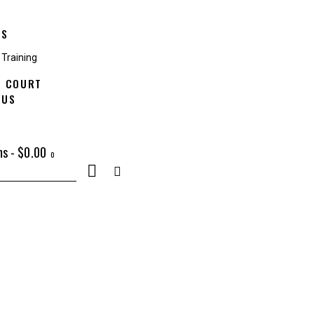
ES
 Training
A COURT
 US
ms
-
$0.00
0