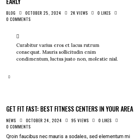
EARLY
BLOG
OCTOBER 25, 2024
2K
VIEWS
0
LIKES
0
COMMENTS
Curabitur varius eros et lacus rutrum
consequat. Mauris sollicitudin enim
condimentum, luctus justo non, molestie nisl.
GET FIT FAST: BEST FITNESS CENTERS IN YOUR AREA
NEWS
OCTOBER 24, 2024
95
VIEWS
0
LIKES
0
COMMENTS
Qroin faucibus nec mauris a sodales, sed elementum mi