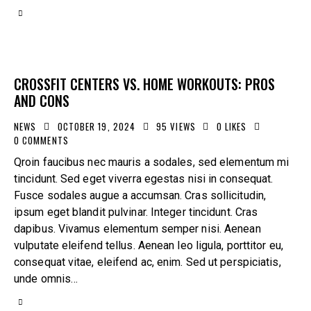
CROSSFIT CENTERS VS. HOME WORKOUTS: PROS
AND CONS
NEWS
OCTOBER 19, 2024
95
VIEWS
0
LIKES
0
COMMENTS
Qroin faucibus nec mauris a sodales, sed elementum mi
tincidunt. Sed eget viverra egestas nisi in consequat.
Fusce sodales augue a accumsan. Cras sollicitudin,
ipsum eget blandit pulvinar. Integer tincidunt. Cras
dapibus. Vivamus elementum semper nisi. Aenean
vulputate eleifend tellus. Aenean leo ligula, porttitor eu,
consequat vitae, eleifend ac, enim. Sed ut perspiciatis,
unde omnis…