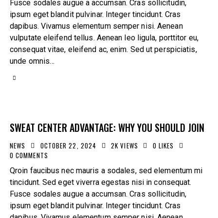
Fusce sodales augue a accumsan. Cras sollicitudin,
ipsum eget blandit pulvinar. Integer tincidunt. Cras
dapibus. Vivamus elementum semper nisi. Aenean
vulputate eleifend tellus. Aenean leo ligula, porttitor eu,
consequat vitae, eleifend ac, enim. Sed ut perspiciatis,
unde omnis…
SWEAT CENTER ADVANTAGE: WHY YOU SHOULD JOIN
NEWS
OCTOBER 22, 2024
2K
VIEWS
0
LIKES
0
COMMENTS
Qroin faucibus nec mauris a sodales, sed elementum mi
tincidunt. Sed eget viverra egestas nisi in consequat.
Fusce sodales augue a accumsan. Cras sollicitudin,
ipsum eget blandit pulvinar. Integer tincidunt. Cras
dapibus. Vivamus elementum semper nisi. Aenean