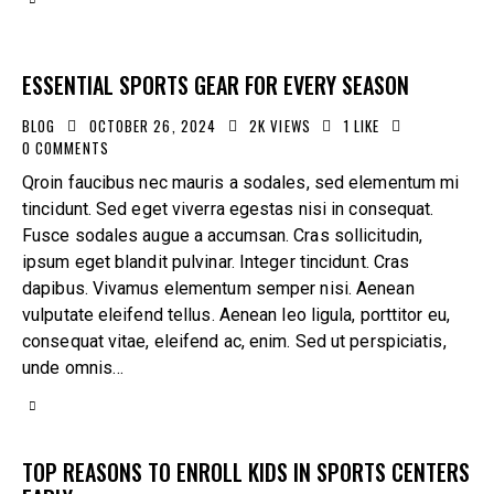
ESSENTIAL SPORTS GEAR FOR EVERY SEASON
BLOG
OCTOBER 26, 2024
2K
VIEWS
1
LIKE
0
COMMENTS
Qroin faucibus nec mauris a sodales, sed elementum mi
tincidunt. Sed eget viverra egestas nisi in consequat.
Fusce sodales augue a accumsan. Cras sollicitudin,
ipsum eget blandit pulvinar. Integer tincidunt. Cras
dapibus. Vivamus elementum semper nisi. Aenean
vulputate eleifend tellus. Aenean leo ligula, porttitor eu,
consequat vitae, eleifend ac, enim. Sed ut perspiciatis,
unde omnis…
TOP REASONS TO ENROLL KIDS IN SPORTS CENTERS