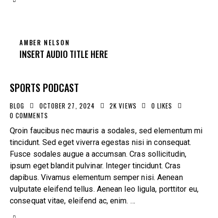
AMBER NELSON
INSERT AUDIO TITLE HERE
SPORTS PODCAST
BLOG
OCTOBER 27, 2024
2K
VIEWS
0
LIKES
0
COMMENTS
Qroin faucibus nec mauris a sodales, sed elementum mi
tincidunt. Sed eget viverra egestas nisi in consequat.
Fusce sodales augue a accumsan. Cras sollicitudin,
ipsum eget blandit pulvinar. Integer tincidunt. Cras
dapibus. Vivamus elementum semper nisi. Aenean
vulputate eleifend tellus. Aenean leo ligula, porttitor eu,
consequat vitae, eleifend ac, enim. …