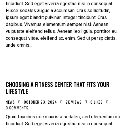
tincidunt. Sed eget viverra egestas nisi in consequat.
Fusce sodales augue a accumsan. Cras sollicitudin,
ipsum eget blandit pulvinar. Integer tincidunt. Cras
dapibus. Vivamus elementum semper nisi. Aenean
vulputate eleifend tellus. Aenean leo ligula, porttitor eu,
consequat vitae, eleifend ac, enim. Sed ut perspiciatis,
unde omnis…
CHOOSING A FITNESS CENTER THAT FITS YOUR
LIFESTYLE
NEWS
OCTOBER 23, 2024
2K
VIEWS
0
LIKES
0
COMMENTS
Qroin faucibus nec mauris a sodales, sed elementum mi
tincidunt. Sed eget viverra egestas nisi in consequat.