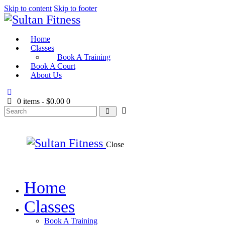
Skip to content
Skip to footer
Home
Classes
Book A Training
Book A Court
About Us
0 items
-
$0.00
0
Close
Home
Classes
Book A Training