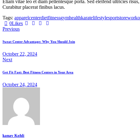
Etiam vitae leo et diam pellentesque porta. Sed eleifend ultricies ri
Curabitur placerat finibus lacus.
Tags:
apparel
center
diet
fitness
gym
health
karate
lifestyle
sport
store
worko
0
Likes
Post
Previous
navigation
Sweat Center Advantage: Why You Should Join
October 22, 2024
Next
Get Fit Fast: Best Fitness Centers in Your Area
October 24, 2024
kanav Kohli