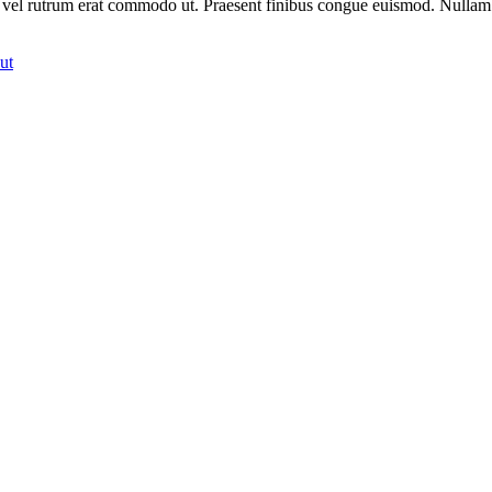
sus, vel rutrum erat commodo ut. Praesent finibus congue euismod. Nullam
ut