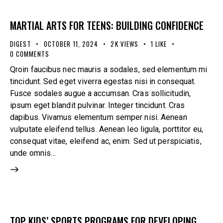
MARTIAL ARTS FOR TEENS: BUILDING CONFIDENCE
DIGEST
OCTOBER 11, 2024
2K
VIEWS
1
LIKE
0
COMMENTS
Qroin faucibus nec mauris a sodales, sed elementum mi
tincidunt. Sed eget viverra egestas nisi in consequat.
Fusce sodales augue a accumsan. Cras sollicitudin,
ipsum eget blandit pulvinar. Integer tincidunt. Cras
dapibus. Vivamus elementum semper nisi. Aenean
vulputate eleifend tellus. Aenean leo ligula, porttitor eu,
consequat vitae, eleifend ac, enim. Sed ut perspiciatis,
unde omnis…
TOP KIDS’ SPORTS PROGRAMS FOR DEVELOPING