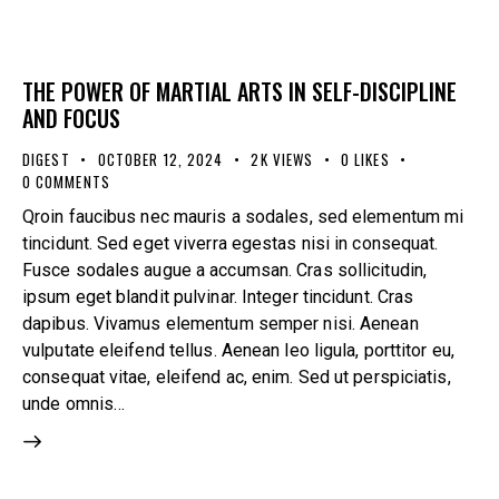
THE POWER OF MARTIAL ARTS IN SELF-DISCIPLINE
AND FOCUS
DIGEST
OCTOBER 12, 2024
2K
VIEWS
0
LIKES
0
COMMENTS
Qroin faucibus nec mauris a sodales, sed elementum mi
tincidunt. Sed eget viverra egestas nisi in consequat.
Fusce sodales augue a accumsan. Cras sollicitudin,
ipsum eget blandit pulvinar. Integer tincidunt. Cras
dapibus. Vivamus elementum semper nisi. Aenean
vulputate eleifend tellus. Aenean leo ligula, porttitor eu,
consequat vitae, eleifend ac, enim. Sed ut perspiciatis,
unde omnis…